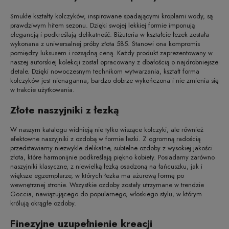
Smukłe kształty kolczyków, inspirowane spadającymi kroplami wody, są
prawdziwym hitem sezonu. Dzięki swojej lekkiej formie imponują
elegancją i podkreślają delikatność. Biżuteria w kształcie łezek została
wykonana z uniwersalnej próby złota 585. Stanowi ona kompromis
pomiędzy luksusem i rozsądną ceną. Każdy produkt zaprezentowany w
naszej autorskiej kolekcji został opracowany z dbałością o najdrobniejsze
detale. Dzięki nowoczesnym technikom wytwarzania, kształt forma
kolczyków jest nienaganna, bardzo dobrze wykończona i nie zmienia się
w trakcie użytkowania.
Złote naszyjniki z łezką
W naszym katalogu widnieją nie tylko wiszące kolczyki, ale również
efektowne naszyjniki z ozdobą w formie łezki. Z ogromną radością
przedstawiamy niezwykle delikatne, subtelne ozdoby z wysokiej jakości
złota, które harmonijnie podkreślają piękno kobiety. Posiadamy zarówno
naszyjniki klasyczne, z niewielką łezką osadzoną na łańcuszku, jak i
większe egzemplarze, w których łezka ma ażurową formę po
wewnętrznej stronie. Wszystkie ozdoby zostały utrzymane w trendzie
Goccia, nawiązującego do popularnego, włoskiego stylu, w którym
królują okrągłe ozdoby.
Finezyjne uzupełnienie kreacji