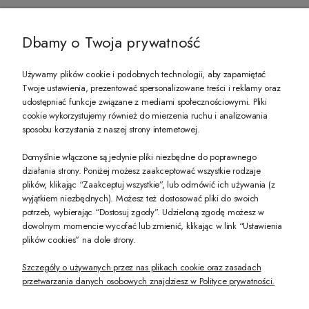
@ZECCORO SOCIAL MEDIA
Dbamy o Twoja prywatność
Używamy plików cookie i podobnych technologii, aby zapamiętać
Twoje ustawienia, prezentować spersonalizowane treści i reklamy oraz
udostępniać funkcje związane z mediami społecznościowymi. Pliki
PREZENT DLA CIEBIE!
cookie wykorzystujemy również do mierzenia ruchu i analizowania
sposobu korzystania z naszej strony internetowej.
-10% na pierwsze zakupy na zeccoro.pl Gdy zapiszesz się do naszego newslet
Domyślnie włączone są jedynie pliki niezbędne do poprawnego
działania strony. Poniżej możesz zaakceptować wszystkie rodzaje
plików, klikając “Zaakceptuj wszystkie”, lub odmówić ich używania (z
Twoje dane będą przetwarzane zgodnie z naszą
polityką prywatności
wyjątkiem niezbędnych). Możesz też dostosować pliki do swoich
potrzeb, wybierając “Dostosuj zgody”. Udzieloną zgodę możesz w
dowolnym momencie wycofać lub zmienić, klikając w link “Ustawienia
POKAŻ PEŁNĄ WERSJĘ STRONY
plików cookies” na dole strony.
Szczegóły o używanych przez nas plikach cookie oraz zasadach
przetwarzania danych osobowych znajdziesz w Polityce prywatności.