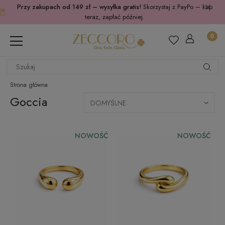
Przy zakupach od 149 zł – wysyłka gratis!
Skorzystaj z PayPo – kup
teraz, zapłać później.
Strona główna
Goccia
NOWOŚĆ
NOWOŚĆ