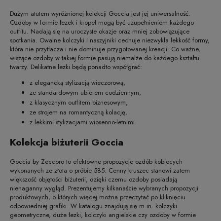
Dużym atutem wyróżnionej kolekcji Goccia jest jej uniwersalność.
Ozdoby w formie łezek i kropel mogą być uzupełnieniem każdego
outfitu. Nadają się na uroczyste okazje oraz mniej zobowiązujące
spotkania. Owalne kolczyki i naszyjniki cechuje niezwykła lekkość formy,
która nie przytłacza i nie dominuje przygotowanej kreacji. Co ważne,
wiszące ozdoby w takiej formie pasują niemalże do każdego kształtu
twarzy. Delikatne łezki będą ponadto współgrać:
z elegancką stylizacją wieczorową,
ze standardowym ubiorem codziennym,
z klasycznym outfitem biznesowym,
ze strojem na romantyczną kolację,
z lekkimi stylizacjami wiosenno-letnimi.
Kolekcja biżuterii Goccia
Goccia by Zeccoro to efektowne propozycje ozdób kobiecych
wykonanych ze złota o próbie 585. Cenny kruszec stanowi zatem
większość objętości biżuterii, dzięki czemu ozdoby posiadają
nienaganny wygląd. Prezentujemy kilkanaście wybranych propozycji
produktowych, o których więcej można przeczytać po kliknięciu
odpowiedniej grafiki. W katalogu znajdują się m.in. kolczyki
geometryczne, duże łezki, kolczyki angielskie czy ozdoby w formie