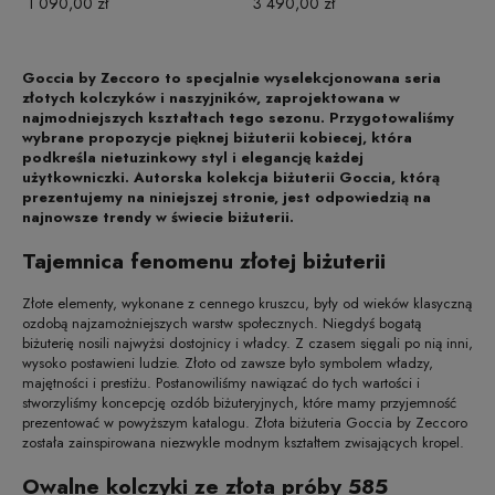
1 090,00 zł
3 490,00 zł
Goccia by Zeccoro to specjalnie wyselekcjonowana seria
złotych kolczyków i naszyjników, zaprojektowana w
najmodniejszych kształtach tego sezonu. Przygotowaliśmy
wybrane propozycje pięknej biżuterii kobiecej, która
podkreśla nietuzinkowy styl i elegancję każdej
użytkowniczki. Autorska kolekcja biżuterii Goccia, którą
prezentujemy na niniejszej stronie, jest odpowiedzią na
najnowsze trendy w świecie biżuterii.
Tajemnica fenomenu złotej biżuterii
Złote elementy, wykonane z cennego kruszcu, były od wieków klasyczną
ozdobą najzamożniejszych warstw społecznych. Niegdyś bogatą
biżuterię nosili najwyżsi dostojnicy i władcy. Z czasem sięgali po nią inni,
wysoko postawieni ludzie. Złoto od zawsze było symbolem władzy,
majętności i prestiżu. Postanowiliśmy nawiązać do tych wartości i
stworzyliśmy koncepcję ozdób biżuteryjnych, które mamy przyjemność
prezentować w powyższym katalogu. Złota biżuteria Goccia by Zeccoro
została zainspirowana niezwykle modnym kształtem zwisających kropel.
Owalne kolczyki ze złota próby 585