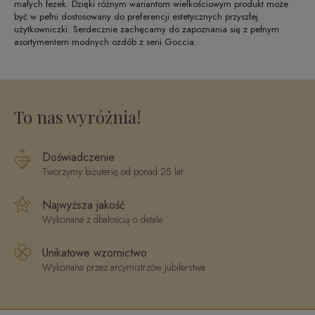
małych łezek. Dzięki różnym wariantom wielkościowym produkt może
być w pełni dostosowany do preferencji estetycznych przyszłej
użytkowniczki. Serdecznie zachęcamy do zapoznania się z pełnym
asortymentem modnych ozdób z serii Goccia.
To nas wyróżnia!
Doświadczenie
Tworzymy biżuterię od ponad 25 lat
Najwyższa jakość
Wykonane z dbałością o detale
Unikatowe wzornictwo
Wykonane przez arcymistrzów jubilerstwa