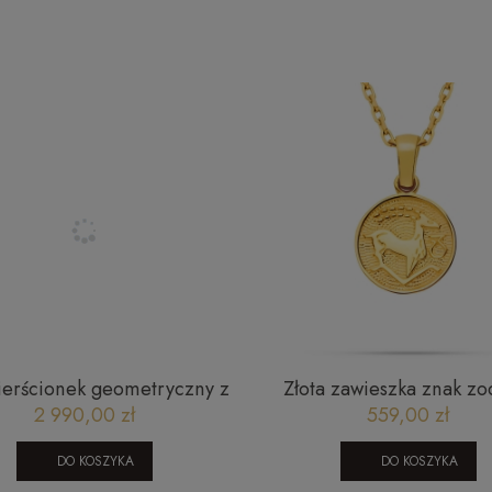
pierścionek geometryczny z
Złota zawieszka znak zo
ciętym zakonczeniem
Koziorożec
2 990,00 zł
559,00 zł
DO KOSZYKA
DO KOSZYKA