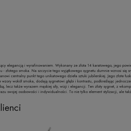
anujący elegancją i wyrafinowaniem. Wykonany ze złota 14 karatowego, jego pow
alu - złotego smoka. Na szczycie tego wyjątkowego sygnetu dumnie wznosi się 
nowi centralny punkt tego unikatowego dzieła sztuki jubilerskiej. Jego złote łusk
wzory wokół smoka, dodają sygnetowi głębi i kontrastu, podkreślając jednocześ
obą, lecz także wyrazem męskiej siły, wizji i elegancji. Ten złoty sygnet, z 
razu swojej osobowości i indywidualności. To nie tylko element stylizacji, ale takż
lienci