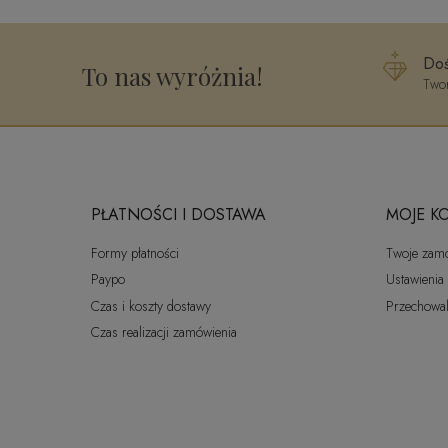
Doś
To nas wyróżnia!
Twor
PŁATNOŚCI I DOSTAWA
MOJE K
Formy płatności
Twoje zam
Paypo
Ustawienia
Czas i koszty dostawy
Przechowal
Czas realizacji zamówienia