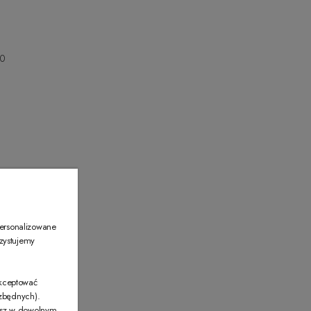
00
00
personalizowane
rzystujemy
akceptować
ezbędnych).
żesz w dowolnym