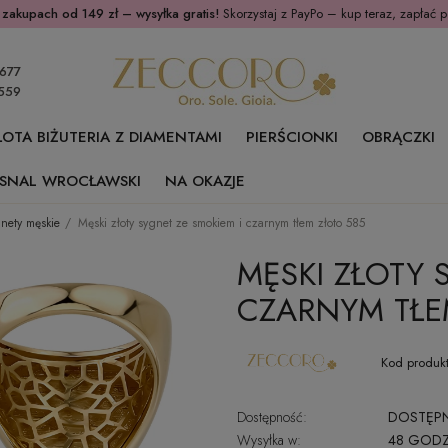
 zakupach od 149 zł – wysyłka gratis!
Skorzystaj z PayPo – kup teraz, zapłać p
677
559
ŁOTA BIŻUTERIA Z DIAMENTAMI
PIERŚCIONKI
OBRĄCZKI
SNAL WROCŁAWSKI
NA OKAZJE
gnety męskie
Męski złoty sygnet ze smokiem i czarnym tłem złoto 585
MĘSKI ZŁOTY 
CZARNYM TŁE
Kod produkt
Dostępność:
DOSTĘP
Wysyłka w:
48 GODZ