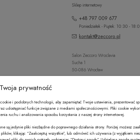
Sklep internetowy
+48 797 009 677
Poniedziałek - Piątek: 10:30 - 18:
kontakt@zeccoro.pl
Salon Zeccoro Wroclavia
Sucha 1
50-086 Wrocław
+48 797 487 559
Twoja prywatność
Poniedziałek - Sobota: 9:00 - 21:
wroclavia@zeccoro.pl
ookie i podobnych technologii, aby zapamiętać Twoje ustawienia, prezentować s
 oraz udostępniać funkcje związane z mediami społecznościowymi. Pliki cookie wyko
nia ruchu i analizowania sposobu korzystania z naszej strony internetowej.
@ZECCORO SOCIAL MEDIA
ne są jedynie pliki niezbędne do poprawnego działania strony. Poniżej możesz za
e plików, klikając “Zaakceptuj wszystkie”, lub odmówić ich używania (z wyjątkiem ni
sować pliki do swoich potrzeb, wybierając “Dostosuj zgody”. Udzieloną zgodę mo