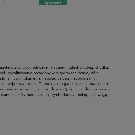
ierzchnia zachwyca subtelnym blaskiem i szlachetnością. Gładka,
smok, wyrafinowanie oprawiony w oksydowane detale, które
i lśnią niczym płomienie, nadając całości niepowtarzalny i
nie wyjątkowy design. To połączenie gładkiej złotej powierzchni
wkomponowanym smokiem, stanowi doskonały dodatek dla mężczyzny,
e amulet, który niesie ze sobą symbolikę siły i potęgi, sprawiając,