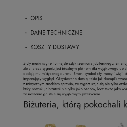
OPIS
DANE TECHNICZNE
KOSZTY DOSTAWY
Złoty męski sygnet to majstersztyk rzemiosła jubilerskiego, em
złota tarcza sygnetu jest idealnym płótnem dla wyjątkowego det
dodają mu mistycznego uroku. Smok, symbol siły, mocy i wizji, sta
imponujący wygląd. Oksydowane detale, takie jak skomplikowane 
z mistycznym smokiem sprawia, że sygnet staje się nie tylko ozd
który poszukuje biżuterii nie tylko jako ozdoby, lecz także jako wy
że noszenie go staje się wyjątkowym przeżyciem.
Biżuteria, którą pokochali k