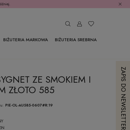
óźniej.
BIŻUTERIA MARKOWA
BIŻUTERIA SREBRNA
ZAPIS DO NEWSLETTERA
SYGNET ZE SMOKIEM I
M ZŁOTO 585
u:
PIE-OL-AU585-0607#R:19
NY
IN