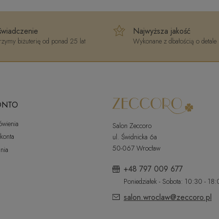
wiadczenie
Najwyższa jakość
zymy biżuterię od ponad 25 lat
Wykonane z dbałością o detale
ONTO
ówienia
Salon Zeccoro
 konta
ul. Świdnicka 6a
50-067 Wrocław
nia
+48 797 009 677
Poniedziałek - Sobota: 10:30 - 18
salon.wroclaw@zeccoro.pl