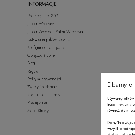
INFORMACJE
Promocje do -30%
Jubiler Wrocław
Jubiler Zeccoro - Salon Wroclavia
Ustawienia plików cookies
Konfigurator obrączek
Obrączki ślubne
Blog
Regulamin
Polityka prywatności
Dbamy o 
Zwroty i reklamacje
Kontakt i dane firmy
Używamy plików c
Pracuj z nami
treści i reklamy
Mapa Strony
również do mierze
Domyślnie włączo
wszystkie rodzaj
Możesz też dosto