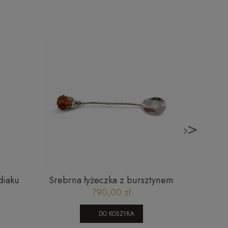
>
diaku
Srebrna łyżeczka z bursztynem
Złoty
790,00 zł
DO KOSZYKA