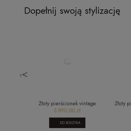
Dopełnij swoją stylizację
<
runkiem
Złoty pierścionek vintage
Złoty 
JR13602CHY
5 890,00 zł
DO KOSZYKA