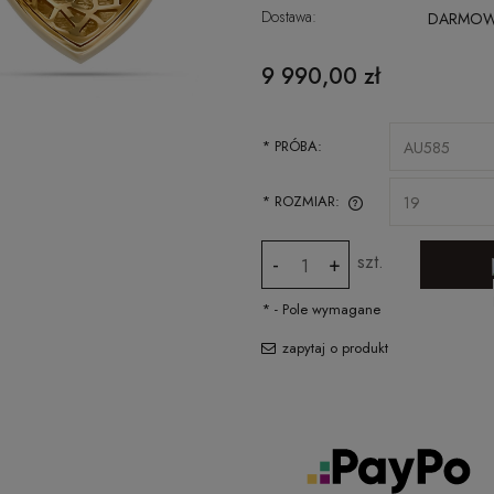
Dostawa:
DARMO
CENA NIE ZAWIERA EWENTUALNYCH
9 990,00 zł
KOSZTÓW PŁATNOŚCI
*
PRÓBA:
*
ROZMIAR:
SPRAWDŹ JAK ZMIERZYĆ ROZMIAR
szt.
-
+
PIERŚCIONKA
*
- Pole wymagane
zapytaj o produkt