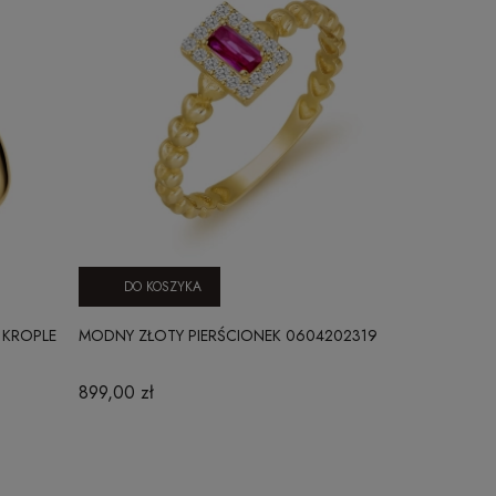
DO KOSZYKA
DO KO
 KROPLE
MODNY ZŁOTY PIERŚCIONEK 0604202319
MODNY ZŁOT
899,00 zł
899,00 zł