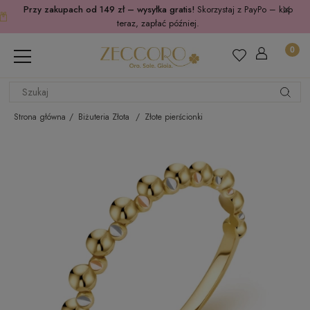
Przy zakupach od 149 zł – wysyłka gratis!
Skorzystaj z PayPo – kup
teraz, zapłać później.
Strona główna
Biżuteria Złota
Złote pierścionki