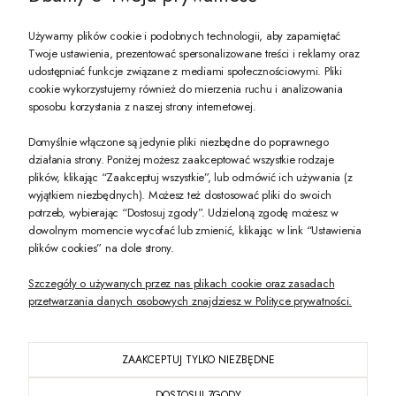
Używamy plików cookie i podobnych technologii, aby zapamiętać
Twoje ustawienia, prezentować spersonalizowane treści i reklamy oraz
udostępniać funkcje związane z mediami społecznościowymi. Pliki
PREZENT DLA CIEBIE!
cookie wykorzystujemy również do mierzenia ruchu i analizowania
sposobu korzystania z naszej strony internetowej.
-10% na pierwsze zakupy na zeccoro.pl Gdy zapiszesz się do naszego newslet
Domyślnie włączone są jedynie pliki niezbędne do poprawnego
działania strony. Poniżej możesz zaakceptować wszystkie rodzaje
plików, klikając “Zaakceptuj wszystkie”, lub odmówić ich używania (z
Twoje dane będą przetwarzane zgodnie z naszą
polityką prywatności
wyjątkiem niezbędnych). Możesz też dostosować pliki do swoich
potrzeb, wybierając “Dostosuj zgody”. Udzieloną zgodę możesz w
dowolnym momencie wycofać lub zmienić, klikając w link “Ustawienia
POKAŻ PEŁNĄ WERSJĘ STRONY
plików cookies” na dole strony.
Szczegóły o używanych przez nas plikach cookie oraz zasadach
przetwarzania danych osobowych znajdziesz w Polityce prywatności.
ZAAKCEPTUJ TYLKO NIEZBĘDNE
PL
DOSTOSUJ ZGODY