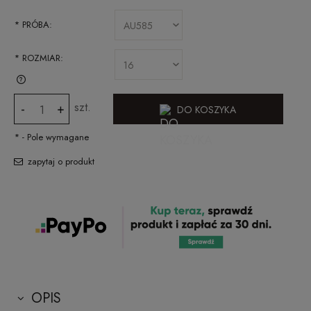
*
PRÓBA:
*
ROZMIAR:
SPRAWDŹ JAK ZMIERZYĆ ROZMIAR PIERŚCIONKA
szt.
-
+
DO KOSZYKA
*
- Pole wymagane
zapytaj o produkt
OPIS