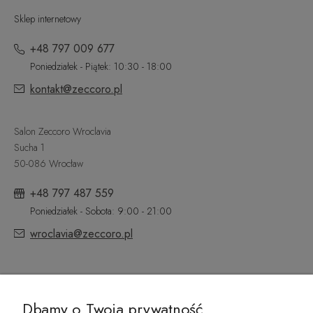
Sklep internetowy
+48 797 009 677
Poniedziałek - Piątek: 10:30 - 18:00
kontakt@zeccoro.pl
Salon Zeccoro Wroclavia
Sucha 1
50-086 Wrocław
+48 797 487 559
Poniedziałek - Sobota: 9:00 - 21:00
wroclavia@zeccoro.pl
@ZECCORO SOCIAL MEDIA
Dbamy o Twoja prywatność