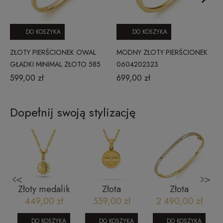
DO KOSZYKA
DO KOSZYKA
ZŁOTY PIERŚCIONEK OWAL
MODNY ZŁOTY PIERŚCIONEK
GŁADKI MINIMAL ZŁOTO 585
0604202323
CITY P_31
599,00 zł
699,00 zł
Dopełnij swoją stylizację
<
>
Złoty medalik
Złota
Złota
Matka Boska
zawieszka
bransoletka
449,00 zł
559,00 zł
2 490,00 zł
Częstochowska
znak zodiaku
bangle
diamentowana
Bliźnięta
dwukolorowa
DO KOSZYKA
DO KOSZYKA
DO KOSZYKA