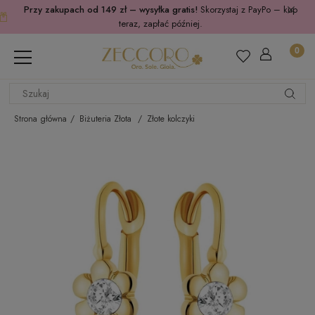
Przy zakupach od 149 zł – wysyłka gratis!
Skorzystaj z PayPo – kup
teraz, zapłać później.
Strona główna
Biżuteria Złota
Złote kolczyki