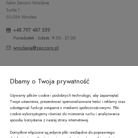
Salon Zeccoro Wroclavia
Sucha 1
50-086 Wrocław
+48 797 487 559
Poniedziałek - Sobota: 9:00 - 21:00
wroclavia@zeccoro.pl
@ZECCORO SOCIAL MEDIA
Dbamy o Twoja prywatność
Używamy plików cookie i podobnych technologii, aby zapamiętać
Twoje ustawienia, prezentować spersonalizowane treści i reklamy oraz
udostępniać funkcje związane z mediami społecznościowymi. Pliki
PREZENT DLA CIEBIE!
cookie wykorzystujemy również do mierzenia ruchu i analizowania
sposobu korzystania z naszej strony internetowej.
-10% na pierwsze zakupy na zeccoro.pl Gdy zapiszesz się do naszego newslet
Domyślnie włączone są jedynie pliki niezbędne do poprawnego