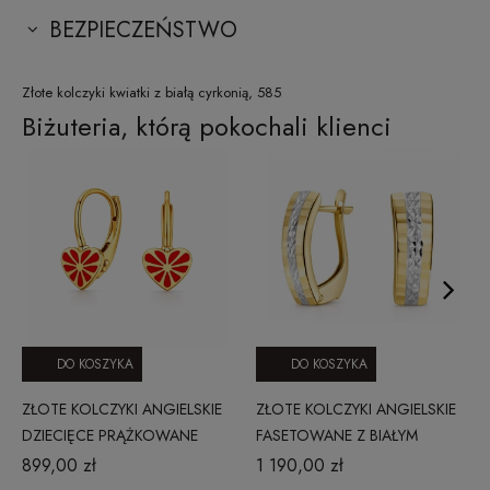
BEZPIECZEŃSTWO
Złote kolczyki kwiatki z białą cyrkonią, 585
Biżuteria, którą pokochali klienci
DO KOSZYKA
DO KOSZYKA
ZŁOTE KOLCZYKI ANGIELSKIE
ZŁOTE KOLCZYKI ANGIELSKIE
DZIECIĘCE PRĄŻKOWANE
FASETOWANE Z BIAŁYM
SERCA 290320254
DIAMENTOWANYM PASKIEM 14
899,00 zł
1 190,00 zł
MM BASIC