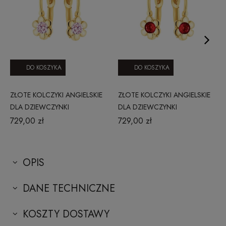
DO KOSZYKA
DO KOSZYKA
ZŁOTE KOLCZYKI ANGIELSKIE
ZŁOTE KOLCZYKI ANGIELSKIE
DLA DZIEWCZYNKI
DLA DZIEWCZYNKI
1205202330
1205202332
729,00 zł
729,00 zł
OPIS
DANE TECHNICZNE
KOSZTY DOSTAWY