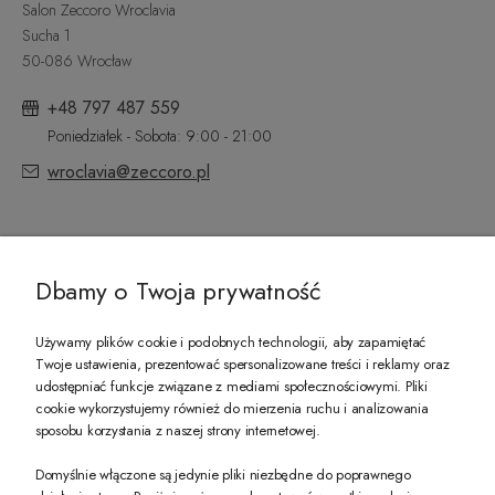
Salon Zeccoro Wroclavia
Sucha 1
50-086 Wrocław
+48 797 487 559
Poniedziałek - Sobota: 9:00 - 21:00
wroclavia@zeccoro.pl
@ZECCORO SOCIAL MEDIA
Dbamy o Twoja prywatność
Używamy plików cookie i podobnych technologii, aby zapamiętać
Twoje ustawienia, prezentować spersonalizowane treści i reklamy oraz
udostępniać funkcje związane z mediami społecznościowymi. Pliki
PREZENT DLA CIEBIE!
cookie wykorzystujemy również do mierzenia ruchu i analizowania
sposobu korzystania z naszej strony internetowej.
-10% na pierwsze zakupy na zeccoro.pl Gdy zapiszesz się do naszego newslet
Domyślnie włączone są jedynie pliki niezbędne do poprawnego