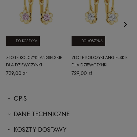
DO KOSZYKA
DO KOSZYKA
ZŁOTE KOLCZYKI ANGIELSKIE
ZŁOTE KOLCZYKI ANGIELSKIE
DLA DZIEWCZYNKI
DLA DZIEWCZYNKI
1205202330
1205202331
729,00 zł
729,00 zł
OPIS
DANE TECHNICZNE
KOSZTY DOSTAWY