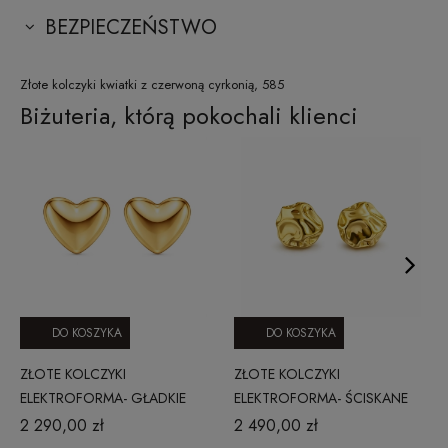
BEZPIECZEŃSTWO
Złote kolczyki kwiatki z czerwoną cyrkonią, 585
Biżuteria, którą pokochali klienci
DO KOSZYKA
DO KOSZYKA
ZŁOTE KOLCZYKI
ZŁOTE KOLCZYKI
ELEKTROFORMA- GŁADKIE
ELEKTROFORMA- ŚCISKANE
SERCE
KOŁO
2 290,00 zł
2 490,00 zł