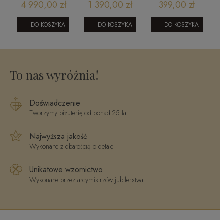
y
zawieszka z
serce 585 z
bransoletka
4 990,00 zł
1 390,00 zł
399,00 zł
m
malachitem i
cyrkoniami -
sznurek kulki
cyrkoniami
odciski łapek
diamentowane
DO KOSZYKA
DO KOSZYKA
DO KOSZYKA
1905202327
miłości
585
2503202415
To nas wyróżnia!
Doświadczenie
Tworzymy biżuterię od ponad 25 lat
Najwyższa jakość
Wykonane z dbałością o detale
Unikatowe wzornictwo
Wykonane przez arcymistrzów jubilerstwa