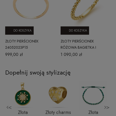
DO KOSZYKA
DO KOSZYKA
ZŁOTY PIERŚCIONEK
ZŁOTY PIERŚCIONEK
24052023P15
RÓŻOWA BAGIETKA I
KULECZKI ZŁOTO 585 CITY
999,00 zł
1 090,00 zł
P_45
Dopełnij swoją stylizację
<
>
Złota
Złoty charms
Złota