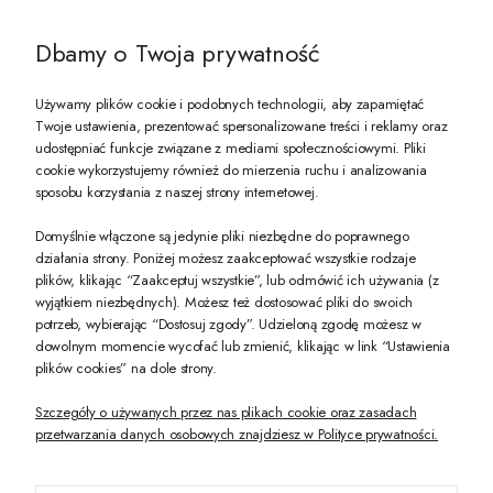
@ZECCORO SOCIAL MEDIA
Dbamy o Twoja prywatność
Używamy plików cookie i podobnych technologii, aby zapamiętać
Twoje ustawienia, prezentować spersonalizowane treści i reklamy oraz
udostępniać funkcje związane z mediami społecznościowymi. Pliki
PREZENT DLA CIEBIE!
cookie wykorzystujemy również do mierzenia ruchu i analizowania
sposobu korzystania z naszej strony internetowej.
-10% na pierwsze zakupy na zeccoro.pl Gdy zapiszesz się do naszego newslet
Domyślnie włączone są jedynie pliki niezbędne do poprawnego
działania strony. Poniżej możesz zaakceptować wszystkie rodzaje
plików, klikając “Zaakceptuj wszystkie”, lub odmówić ich używania (z
Twoje dane będą przetwarzane zgodnie z naszą
polityką prywatności
wyjątkiem niezbędnych). Możesz też dostosować pliki do swoich
potrzeb, wybierając “Dostosuj zgody”. Udzieloną zgodę możesz w
dowolnym momencie wycofać lub zmienić, klikając w link “Ustawienia
POKAŻ PEŁNĄ WERSJĘ STRONY
plików cookies” na dole strony.
Szczegóły o używanych przez nas plikach cookie oraz zasadach
przetwarzania danych osobowych znajdziesz w Polityce prywatności.