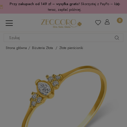
Przy zakupach od 149 zł – wysyłka gratis!
Skorzystaj z PayPo – kup
teraz, zapłać później.
Strona główna
Biżuteria Złota
Złote pierścionki