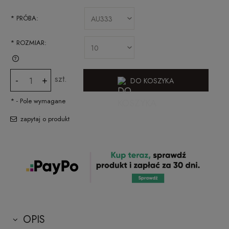
*
PRÓBA:
*
ROZMIAR:
SPRAWDŹ JAK ZMIERZYĆ ROZMIAR PIERŚCIONKA
szt.
-
+
DO KOSZYKA
*
- Pole wymagane
zapytaj o produkt
OPIS