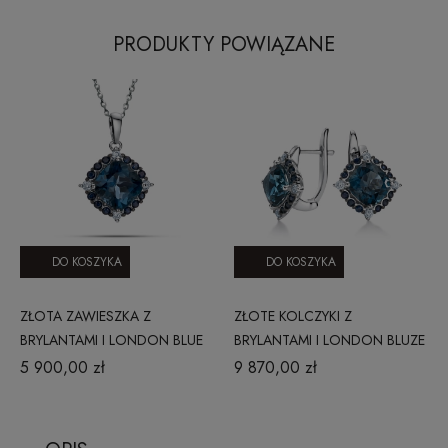
PRODUKTY POWIĄZANE
DO KOSZYKA
DO KOSZYKA
ZŁOTA ZAWIESZKA Z
ZŁOTE KOLCZYKI Z
BRYLANTAMI I LONDON BLUE
BRYLANTAMI I LONDON BLUZE
TOPAZ JP7431SAPLBTW
TOPAZ JE6074SAPLBTW
5 900,00 zł
9 870,00 zł