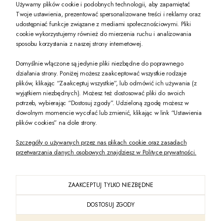
Używamy plików cookie i podobnych technologii, aby zapamiętać
Twoje ustawienia, prezentować spersonalizowane treści i reklamy oraz
udostępniać funkcje związane z mediami społecznościowymi. Pliki
PREZENT DLA CIEBIE!
cookie wykorzystujemy również do mierzenia ruchu i analizowania
sposobu korzystania z naszej strony internetowej.
-10% na pierwsze zakupy na zeccoro.pl Gdy zapiszesz się do naszego newslet
Domyślnie włączone są jedynie pliki niezbędne do poprawnego
działania strony. Poniżej możesz zaakceptować wszystkie rodzaje
plików, klikając “Zaakceptuj wszystkie”, lub odmówić ich używania (z
Twoje dane będą przetwarzane zgodnie z naszą
polityką prywatności
wyjątkiem niezbędnych). Możesz też dostosować pliki do swoich
potrzeb, wybierając “Dostosuj zgody”. Udzieloną zgodę możesz w
dowolnym momencie wycofać lub zmienić, klikając w link “Ustawienia
POKAŻ PEŁNĄ WERSJĘ STRONY
plików cookies” na dole strony.
Szczegóły o używanych przez nas plikach cookie oraz zasadach
przetwarzania danych osobowych znajdziesz w Polityce prywatności.
ZAAKCEPTUJ TYLKO NIEZBĘDNE
PL
DOSTOSUJ ZGODY