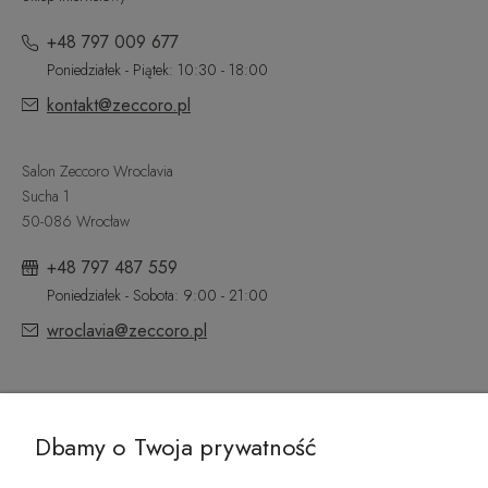
+48 797 009 677
Poniedziałek - Piątek: 10:30 - 18:00
kontakt@zeccoro.pl
Salon Zeccoro Wroclavia
Sucha 1
50-086 Wrocław
+48 797 487 559
Poniedziałek - Sobota: 9:00 - 21:00
wroclavia@zeccoro.pl
@ZECCORO SOCIAL MEDIA
Dbamy o Twoja prywatność