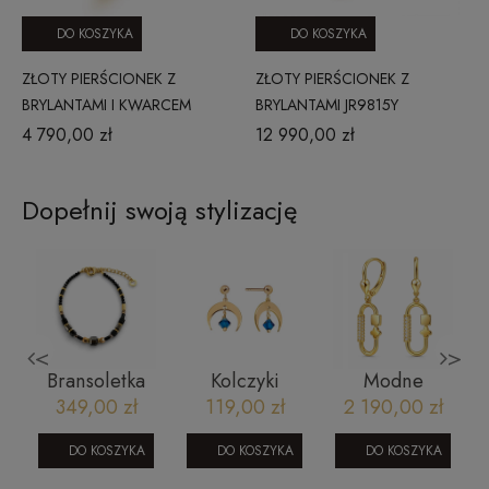
DO KOSZYKA
DO KOSZYKA
ZŁOTY PIERŚCIONEK Z
ZŁOTY PIERŚCIONEK Z
BRYLANTAMI I KWARCEM
BRYLANTAMI JR9815Y
DYMNYM RR46096SMCHY17
4 790,00 zł
12 990,00 zł
0,23 CT
Dopełnij swoją stylizację
<
>
i
Bransoletka
Kolczyki
Modne
na sznurku z
pozłacane
kolczyki ze
349,00 zł
119,00 zł
2 190,00 zł
kamieniami
KN51793
złota
naturalnym -
070620237C
DO KOSZYKA
DO KOSZYKA
DO KOSZYKA
Spinel, Agat,