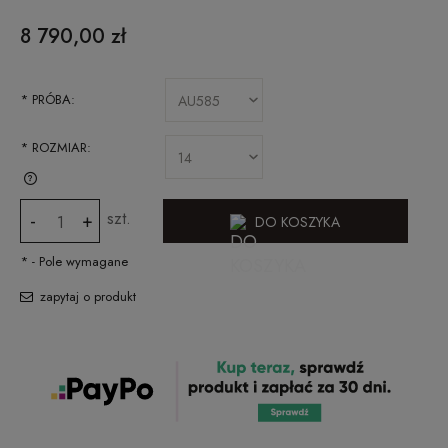
CENA NIE ZAWIERA EWENTUALNYCH KOSZTÓW PŁATNOŚCI
8 790,00 zł
*
PRÓBA:
*
ROZMIAR:
SPRAWDŹ JAK ZMIERZYĆ ROZMIAR PIERŚCIONKA
szt.
-
+
DO KOSZYKA
*
- Pole wymagane
zapytaj o produkt