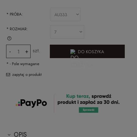
*
PRÓBA:
*
ROZMIAR:
SPRAWDŹ JAK ZMIERZYĆ ROZMIAR PIERŚCIONKA
szt.
-
+
DO KOSZYKA
*
- Pole wymagane
zapytaj o produkt
OPIS