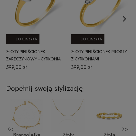
DO KOSZYKA
DO KOSZYKA
ZŁOTY PIERŚCIONEK
ZŁOTY PIERŚCIONEK PROSTY
ZARĘCZYNOWY - CYRKONIA
Z CYRKONIAMI
W KLASYCZNEJ KORONIE
599,00 zł
399,00 zł
Dopełnij swoją stylizację
<
>
i
Bransoletka
Złoty
Złota