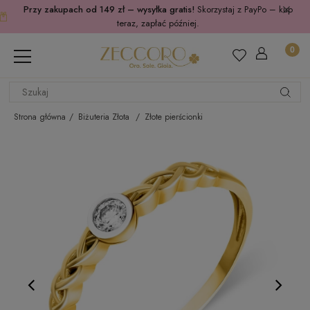
Przy zakupach od 149 zł – wysyłka gratis!
Skorzystaj z PayPo – kup
teraz, zapłać później.
Strona główna
Biżuteria Złota
Złote pierścionki