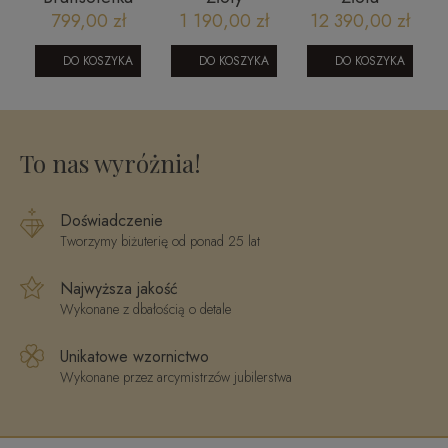
złota z
naszyjnik
brasoletka
799,00 zł
1 190,00 zł
12 390,00 zł
dużymi
191020235A
matowe
ogniwami
krople z
DO KOSZYKA
DO KOSZYKA
DO KOSZYKA
oraz
białymi
wiszącymi
diamentowanymi
kuleczkami
elementami
2205202339
Prestige
To nas wyróżnia!
B_21z
Doświadczenie
Tworzymy biżuterię od ponad 25 lat
Najwyższa jakość
Wykonane z dbałością o detale
Unikatowe wzornictwo
Wykonane przez arcymistrzów jubilerstwa