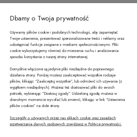
@ZECCORO SOCIAL MEDIA
Dbamy o Twoja prywatność
Używamy plików cookie i podobnych technologii, aby zapamiętać
Twoje ustawienia, prezentować spersonalizowane treści i reklamy oraz
udostępniać funkcje związane z mediami społecznościowymi. Pliki
PREZENT DLA CIEBIE!
cookie wykorzystujemy również do mierzenia ruchu i analizowania
sposobu korzystania z naszej strony internetowej.
-10% na pierwsze zakupy na zeccoro.pl Gdy zapiszesz się do naszego newslet
Domyślnie włączone są jedynie pliki niezbędne do poprawnego
działania strony. Poniżej możesz zaakceptować wszystkie rodzaje
plików, klikając “Zaakceptuj wszystkie”, lub odmówić ich używania (z
Twoje dane będą przetwarzane zgodnie z naszą
polityką prywatności
wyjątkiem niezbędnych). Możesz też dostosować pliki do swoich
potrzeb, wybierając “Dostosuj zgody”. Udzieloną zgodę możesz w
dowolnym momencie wycofać lub zmienić, klikając w link “Ustawienia
POKAŻ PEŁNĄ WERSJĘ STRONY
plików cookies” na dole strony.
Szczegóły o używanych przez nas plikach cookie oraz zasadach
przetwarzania danych osobowych znajdziesz w Polityce prywatności.