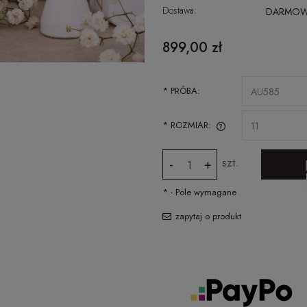
Dostawa:
DARMO
CENA NIE ZAWIERA EWENTUALNYCH
899,00 zł
KOSZTÓW PŁATNOŚCI
*
PRÓBA:
*
ROZMIAR:
SPRAWDŹ JAK ZMIERZYĆ ROZMIAR
szt.
-
+
PIERŚCIONKA
*
- Pole wymagane
zapytaj o produkt