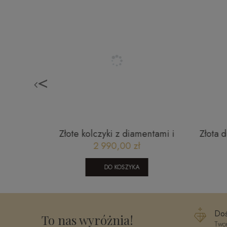
<
tka Boska
Złota bransoletka celebrytka
Br
okątnej
ogniwa z sercem Young
999,00 zł
0106202319B
DO KOSZYKA
Doś
To nas wyróżnia!
Twor