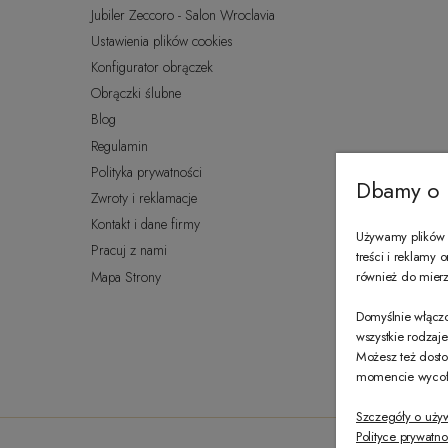
Jubiler Zeccoro - Salon Wroclavia
Ustawienia plików cookies
Konfigurator obrączek
Obrączki ślubne
Blog
Regulamin
Polityka prywatności
Dbamy o 
Zwroty i reklamacje
Kontakt i dane firmy
Używamy plików c
Pracuj z nami
treści i reklamy
Mapa Strony
również do mierze
Domyślnie włączo
wszystkie rodzaj
Możesz też dosto
momencie wycofać
Szczegóły o uży
Polityce prywatno