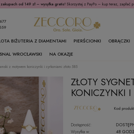
 zakupach od 149 zł – wysyłka gratis!
Skorzystaj z PayPo – kup teraz, zapłać p
677
559
ŁOTA BIŻUTERIA Z DIAMENTAMI
PIERŚCIONKI
OBRĄCZKI
SNAL WROCŁAWSKI
NA OKAZJE
amski z motywem koniczynki i cyrkoniami złoto 585
ZŁOTY SYGNE
KONICZYNKI I
Kod produkt
Dostępność:
DOSTĘP
Wysyłka w:
48 GODZ