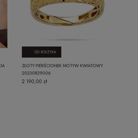
DO KOSZYKA
DO KO
IA
ZŁOTY PIERŚCIONEK MOTYW KWIATOWY
MODNY ZŁOT
20230829006
110420239
2 190,00 zł
899,00 zł