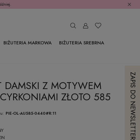
óźniej.
BIŻUTERIA MARKOWA
BIŻUTERIA SREBRNA
ZAPIS DO NEWSLETTERA
T DAMSKI Z MOTYWEM
 CYRKONIAMI ZŁOTO 585
u:
PIE-OL-AU585-0440#R:11
NY
IN