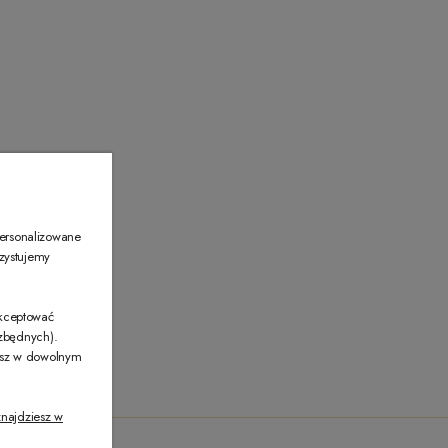
00
personalizowane
rzystujemy
akceptować
ezbędnych).
żesz w dowolnym
najdziesz w