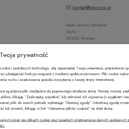
kontakt@zeccoro.pl
Salon Zeccoro Wroclavia
Sucha 1
50-086 Wrocław
+48 797 487 559
Twoja prywatność
Poniedziałek - Sobota: 9:00 - 21:
wroclavia@zeccoro.pl
ookie i podobnych technologii, aby zapamiętać Twoje ustawienia, prezentować s
 oraz udostępniać funkcje związane z mediami społecznościowymi. Pliki cookie wyko
nia ruchu i analizowania sposobu korzystania z naszej strony internetowej.
@ZECCORO SOCIAL MEDIA
ne są jedynie pliki niezbędne do poprawnego działania strony. Poniżej możesz za
e plików, klikając “Zaakceptuj wszystkie”, lub odmówić ich używania (z wyjątkiem ni
sować pliki do swoich potrzeb, wybierając “Dostosuj zgody”. Udzieloną zgodę mo
 lub zmienić, klikając w link “Ustawienia plików cookies” na dole strony.
wanych przez nas plikach cookie oraz zasadach przetwarzania danych osobowych z
ści.