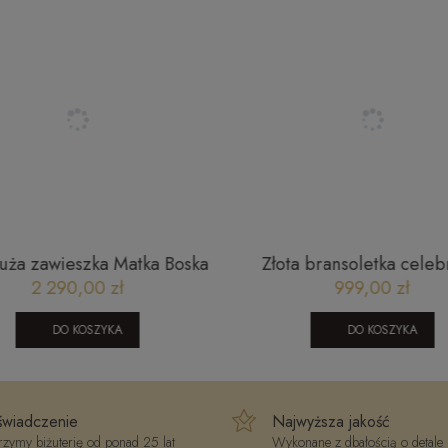
ansoletka męska Tommy
Złoty naszyjnik z brylant
Hilfiger 2790433
10004 (4,2) 0,3 C
310,00 zł
6 790,00 zł
DO KOSZYKA
DO KOSZYKA
wiadczenie
Najwyższa jakość
zymy biżuterię od ponad 25 lat
Wykonane z dbałością o detale