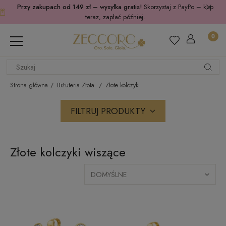
Przy zakupach od 149 zł – wysyłka gratis!
Skorzystaj z PayPo – kup
teraz, zapłać później.
Strona główna
Biżuteria Złota
Złote kolczyki
FILTRUJ PRODUKTY
Złote kolczyki wiszące