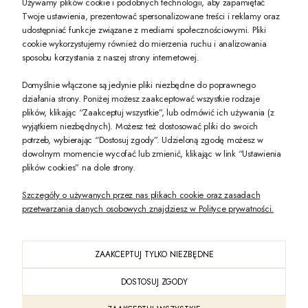
Używamy plików cookie i podobnych technologii, aby zapamiętać
Twoje ustawienia, prezentować spersonalizowane treści i reklamy oraz
udostępniać funkcje związane z mediami społecznościowymi. Pliki
PREZENT DLA CIEBIE!
cookie wykorzystujemy również do mierzenia ruchu i analizowania
sposobu korzystania z naszej strony internetowej.
-10% na pierwsze zakupy na zeccoro.pl Gdy zapiszesz się do naszego newslet
Domyślnie włączone są jedynie pliki niezbędne do poprawnego
działania strony. Poniżej możesz zaakceptować wszystkie rodzaje
plików, klikając “Zaakceptuj wszystkie”, lub odmówić ich używania (z
Twoje dane będą przetwarzane zgodnie z naszą
polityką prywatności
wyjątkiem niezbędnych). Możesz też dostosować pliki do swoich
potrzeb, wybierając “Dostosuj zgody”. Udzieloną zgodę możesz w
dowolnym momencie wycofać lub zmienić, klikając w link “Ustawienia
POKAŻ PEŁNĄ WERSJĘ STRONY
plików cookies” na dole strony.
Szczegóły o używanych przez nas plikach cookie oraz zasadach
przetwarzania danych osobowych znajdziesz w Polityce prywatności.
ZAAKCEPTUJ TYLKO NIEZBĘDNE
PL
DOSTOSUJ ZGODY
Sklep internetowy Shoper Premium