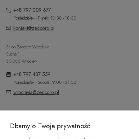
+48 797 009 677
Poniedziałek - Piątek: 10:30 - 18:00
kontakt@zeccoro.pl
Salon Zeccoro Wroclavia
Sucha 1
50-086 Wrocław
+48 797 487 559
Poniedziałek - Sobota: 9:00 - 21:00
wroclavia@zeccoro.pl
@ZECCORO SOCIAL MEDIA
Dbamy o Twoja prywatność