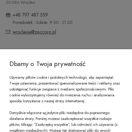
50-086 Wrocław
+48 797 487 559
Poniedziałek - Sobota: 9:00 - 21:00
wroclavia@zeccoro.pl
@ZECCORO SOCIAL MEDIA
Dbamy o Twoja prywatność
Używamy plików cookie i podobnych technologii, aby zapamiętać
Twoje ustawienia, prezentować spersonalizowane treści i reklamy oraz
udostępniać funkcje związane z mediami społecznościowymi. Pliki
PREZENT DLA CIEBIE!
cookie wykorzystujemy również do mierzenia ruchu i analizowania
sposobu korzystania z naszej strony internetowej.
-10% na pierwsze zakupy na zeccoro.pl Gdy zapiszesz się do naszego newslet
Domyślnie włączone są jedynie pliki niezbędne do poprawnego
działania strony. Poniżej możesz zaakceptować wszystkie rodzaje
plików, klikając “Zaakceptuj wszystkie”, lub odmówić ich używania (z
Twoje dane będą przetwarzane zgodnie z naszą
polityką prywatności
wyjątkiem niezbędnych). Możesz też dostosować pliki do swoich