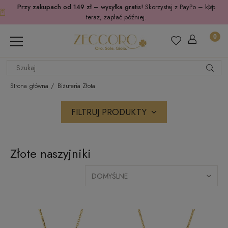
Przy zakupach od 149 zł – wysyłka gratis!
Skorzystaj z PayPo – kup
teraz, zapłać później.
Strona główna
Biżuteria Złota
FILTRUJ PRODUKTY
Złote naszyjniki