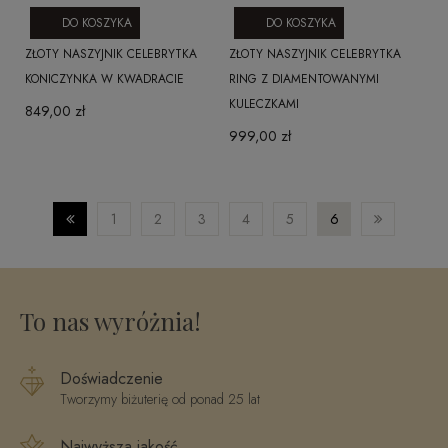
DO KOSZYKA
DO KOSZYKA
ZŁOTY NASZYJNIK CELEBRYTKA
ZŁOTY NASZYJNIK CELEBRYTKA
KONICZYNKA W KWADRACIE
RING Z DIAMENTOWANYMI
KULECZKAMI
849,00 zł
999,00 zł
1
2
3
4
5
6
To nas wyróżnia!
Doświadczenie
Tworzymy biżuterię od ponad 25 lat
Najwyższa jakość