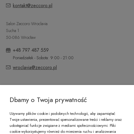
kontakt@zeccoro.pl
Salon Zeccoro Wroclavia
Sucha 1
50-086 Wrocław
+48 797 487 559
Poniedziałek - Sobota: 9:00 - 21:00
wroclavia@zeccoro.pl
@ZECCORO SOCIAL MEDIA
Dbamy o Twoja prywatność
Używamy plików cookie i podobnych technologii, aby zapamiętać
Twoje ustawienia, prezentować spersonalizowane treści i reklamy oraz
udostępniać funkcje związane z mediami społecznościowymi. Pliki
PREZENT DLA CIEBIE!
cookie wykorzystujemy również do mierzenia ruchu i analizowania