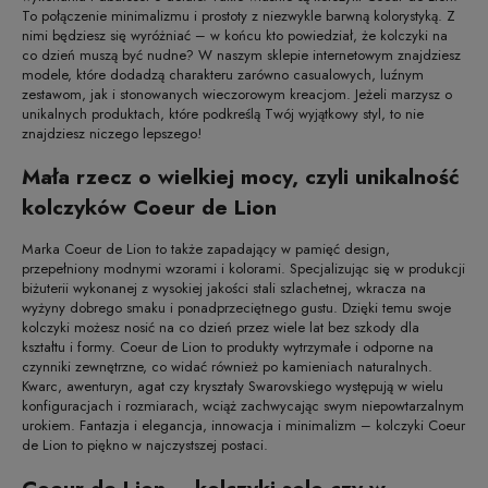
To połączenie minimalizmu i prostoty z niezwykle barwną kolorystyką. Z
nimi będziesz się wyróżniać – w końcu kto powiedział, że kolczyki na
co dzień muszą być nudne? W naszym sklepie internetowym znajdziesz
modele, które dodadzą charakteru zarówno casualowych, luźnym
zestawom, jak i stonowanych wieczorowym kreacjom. Jeżeli marzysz o
unikalnych produktach, które podkreślą Twój wyjątkowy styl, to nie
znajdziesz niczego lepszego!
Mała rzecz o wielkiej mocy, czyli unikalność
kolczyków Coeur de Lion
Marka Coeur de Lion to także zapadający w pamięć design,
przepełniony modnymi wzorami i kolorami. Specjalizując się w produkcji
biżuterii wykonanej z wysokiej jakości stali szlachetnej, wkracza na
wyżyny dobrego smaku i ponadprzeciętnego gustu. Dzięki temu swoje
kolczyki możesz nosić na co dzień przez wiele lat bez szkody dla
kształtu i formy. Coeur de Lion to produkty wytrzymałe i odporne na
czynniki zewnętrzne, co widać również po kamieniach naturalnych.
Kwarc, awenturyn, agat czy kryształy Swarovskiego występują w wielu
konfiguracjach i rozmiarach, wciąż zachwycając swym niepowtarzalnym
urokiem. Fantazja i elegancja, innowacja i minimalizm – kolczyki Coeur
de Lion to piękno w najczystszej postaci.