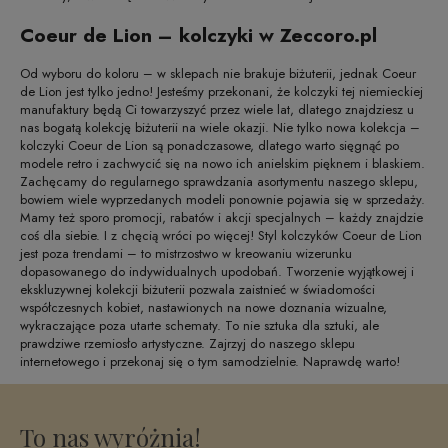
Coeur de Lion – kolczyki w Zeccoro.pl
Od wyboru do koloru – w sklepach nie brakuje biżuterii, jednak Coeur
de Lion jest tylko jedno! Jesteśmy przekonani, że kolczyki tej niemieckiej
manufaktury będą Ci towarzyszyć przez wiele lat, dlatego znajdziesz u
nas bogatą kolekcję biżuterii na wiele okazji. Nie tylko nowa kolekcja –
kolczyki Coeur de Lion są ponadczasowe, dlatego warto sięgnąć po
modele retro i zachwycić się na nowo ich anielskim pięknem i blaskiem.
Zachęcamy do regularnego sprawdzania asortymentu naszego sklepu,
bowiem wiele wyprzedanych modeli ponownie pojawia się w sprzedaży.
Mamy też sporo promocji, rabatów i akcji specjalnych – każdy znajdzie
coś dla siebie. I z chęcią wróci po więcej! Styl kolczyków Coeur de Lion
jest poza trendami – to mistrzostwo w kreowaniu wizerunku
dopasowanego do indywidualnych upodobań. Tworzenie wyjątkowej i
ekskluzywnej kolekcji biżuterii pozwala zaistnieć w świadomości
współczesnych kobiet, nastawionych na nowe doznania wizualne,
wykraczające poza utarte schematy. To nie sztuka dla sztuki, ale
prawdziwe rzemiosło artystyczne. Zajrzyj do naszego sklepu
internetowego i przekonaj się o tym samodzielnie. Naprawdę warto!
To nas wyróżnia!