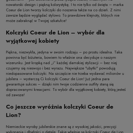
nowatorski design i piękną kolorystykę. I to nie tylko od święta – marka
Coeur de Lion tworzy kolczyki do noszenia także na co dzień. Z nimi
zawsze będzie wyglądać stylowo. To prawdziwe klejnoty, których nie
może zabraknąć w Twojej szkatułce!
Kolczyki Coeur de Lion – wybór dla
wyjątkowej kobiety
Piękna, niezwykła, jedyna w swoim rodzaju – po prostu idealna. Taka
powinna być biżuteria, bowiem to właśnie ona decyduje o naszym
wizerunku. Jest kropką nad „i” każdej damskiej stylizacji – bez niej
czujemy się nieswojo i bez wyrazu. Największe "ubytki" powodują
niedopasowane kolczyki. Na szczęście nie trzeba wydawać milionów u
jubilera – wystarczą Ci kolczyki Coeur de Lion! Już jedna para
gwarantuje sukces – dzięki nim twoje codzienne outfity staną się
dopracowanymi kreacjami. To wybór dla wyjątkowej kobiety, którą jesteś
od zawsze!
Co jeszcze wyróżnia kolczyki Coeur de
Lion?
Niemieckie wyroby jubilerskie znane są z wysokiej jakości, precyzji
wykonania i dbałości o detale. Takie właśnie są kolczyki Coeur de Lion.