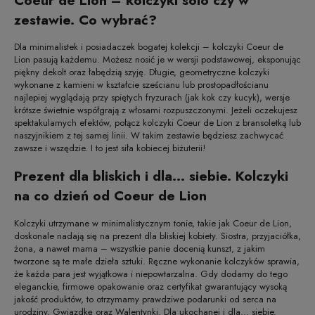
Coeur de Lion – kolczyki solo czy w
zestawie. Co wybrać?
Dla minimalistek i posiadaczek bogatej kolekcji – kolczyki Coeur de
Lion pasują każdemu. Możesz nosić je w wersji podstawowej, eksponując
piękny dekolt oraz łabędzią szyję. Długie, geometryczne kolczyki
wykonane z kamieni w kształcie sześcianu lub prostopadłościanu
najlepiej wyglądają przy spiętych fryzurach (jak kok czy kucyk), wersje
krótsze świetnie współgrają z włosami rozpuszczonymi. Jeżeli oczekujesz
spektakularnych efektów, połącz kolczyki Coeur de Lion z bransoletką lub
naszyjnikiem z tej samej linii. W takim zestawie będziesz zachwycać
zawsze i wszędzie. I to jest siła kobiecej biżuterii!
Prezent dla bliskich i dla... siebie. Kolczyki
na co dzień od Coeur de Lion
Kolczyki utrzymane w minimalistycznym tonie, takie jak Coeur de Lion,
doskonale nadają się na prezent dla bliskiej kobiety. Siostra, przyjaciółka,
żona, a nawet mama – wszystkie panie docenią kunszt, z jakim
tworzone są te małe dzieła sztuki. Ręczne wykonanie kolczyków sprawia,
że każda para jest wyjątkowa i niepowtarzalna. Gdy dodamy do tego
eleganckie, firmowe opakowanie oraz certyfikat gwarantujący wysoką
jakość produktów, to otrzymamy prawdziwe podarunki od serca na
urodziny, Gwiazdkę oraz Walentynki. Dla ukochanej i dla... siebie.