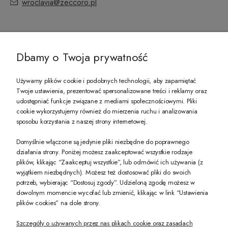
wroclavia@zeccoro.pl
@ZECCORO SOCIAL MEDIA
Dbamy o Twoja prywatność
Używamy plików cookie i podobnych technologii, aby zapamiętać
Twoje ustawienia, prezentować spersonalizowane treści i reklamy oraz
udostępniać funkcje związane z mediami społecznościowymi. Pliki
PREZENT DLA CIEBIE!
cookie wykorzystujemy również do mierzenia ruchu i analizowania
sposobu korzystania z naszej strony internetowej.
-10% na pierwsze zakupy na zeccoro.pl Gdy zapiszesz się do naszego newslet
Domyślnie włączone są jedynie pliki niezbędne do poprawnego
działania strony. Poniżej możesz zaakceptować wszystkie rodzaje
plików, klikając “Zaakceptuj wszystkie”, lub odmówić ich używania (z
Twoje dane będą przetwarzane zgodnie z naszą
polityką prywatności
wyjątkiem niezbędnych). Możesz też dostosować pliki do swoich
potrzeb, wybierając “Dostosuj zgody”. Udzieloną zgodę możesz w
dowolnym momencie wycofać lub zmienić, klikając w link “Ustawienia
POKAŻ PEŁNĄ WERSJĘ STRONY
plików cookies” na dole strony.
Szczegóły o używanych przez nas plikach cookie oraz zasadach