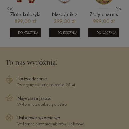
<
>
Złote kolczyki
Naszyjnik z
Złoty charms
angielskie dla
kamieniami
ażurowy 585
899,00 zł
299,00 zł
999,00 zł
dziewczynki
naturalnymi -
z
kwiatki
Crystals by
wielokolorowymi
DO KOSZYKA
DO KOSZYKA
DO KOSZYKA
1205202338
Swarovski,
cyrkoniami -
agat
koniczynki
botswana,
szczęścia
kwarc dymny
To nas wyróżnia!
Doświadczenie
Tworzymy biżuterię od ponad 25 lat
Najwyższa jakość
Wykonane z dbałością o detale
Unikatowe wzornictwo
Wykonane przez arcymistrzów jubilerstwa