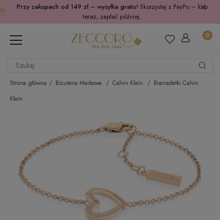
Przy zakupach od 149 zł – wysyłka gratis!
Skorzystaj z PayPo – kup
teraz, zapłać później.
Strona główna
Biżuteria Markowa
Calvin Klein
Bransoletki Calvin
Klein