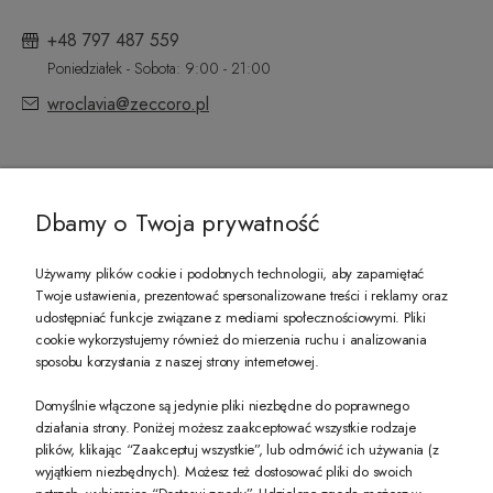
+48 797 487 559
Poniedziałek - Sobota: 9:00 - 21:00
wroclavia@zeccoro.pl
@ZECCORO SOCIAL MEDIA
Dbamy o Twoja prywatność
Używamy plików cookie i podobnych technologii, aby zapamiętać
Twoje ustawienia, prezentować spersonalizowane treści i reklamy oraz
udostępniać funkcje związane z mediami społecznościowymi. Pliki
PREZENT DLA CIEBIE!
cookie wykorzystujemy również do mierzenia ruchu i analizowania
sposobu korzystania z naszej strony internetowej.
-10% na pierwsze zakupy na zeccoro.pl Gdy zapiszesz się do naszego newslet
Domyślnie włączone są jedynie pliki niezbędne do poprawnego
działania strony. Poniżej możesz zaakceptować wszystkie rodzaje
plików, klikając “Zaakceptuj wszystkie”, lub odmówić ich używania (z
Twoje dane będą przetwarzane zgodnie z naszą
polityką prywatności
wyjątkiem niezbędnych). Możesz też dostosować pliki do swoich