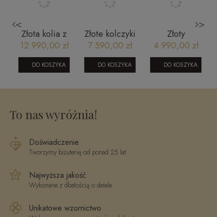
<
>
Złota kolia z
Złote kolczyki
Złoty
brylantami
z diamentami
naszyjnik
12 990,00 zł
7 590,00 zł
4 990,00 zł
Florencja
i szfirami
perły z
0,46 ct
CE2665SAPY
nacinanymi
DO KOSZYKA
DO KOSZYKA
DO KOSZYKA
0
Glamour
kulkami
N11878Y
202509182N
To nas wyróżnia!
Doświadczenie
Tworzymy biżuterię od ponad 25 lat
Najwyższa jakość
Wykonane z dbałością o detale
Unikatowe wzornictwo