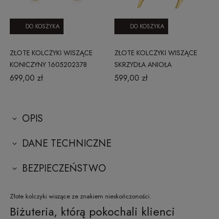
DO KOSZYKA
DO KOSZYKA
ZŁOTE KOLCZYKI WISZĄCE
ZŁOTE KOLCZYKI WISZĄCE
KONICZYNY 1605202378
SKRZYDŁA ANIOŁA
1605202379
699,00 zł
599,00 zł
OPIS
DANE TECHNICZNE
BEZPIECZEŃSTWO
Złote kolczyki wiszące ze znakiem nieskończoności.
Biżuteria, którą pokochali klienci