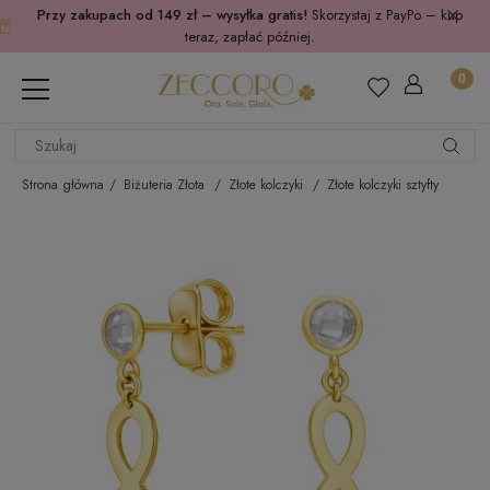
Przy zakupach od 149 zł – wysyłka gratis!
Skorzystaj z PayPo – kup
teraz, zapłać później.
Strona główna
Biżuteria Złota
Złote kolczyki
Złote kolczyki sztyfty