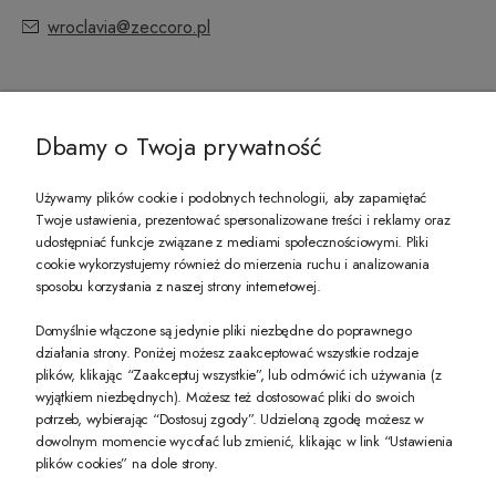
wroclavia@zeccoro.pl
@ZECCORO SOCIAL MEDIA
Dbamy o Twoja prywatność
Używamy plików cookie i podobnych technologii, aby zapamiętać
Twoje ustawienia, prezentować spersonalizowane treści i reklamy oraz
udostępniać funkcje związane z mediami społecznościowymi. Pliki
PREZENT DLA CIEBIE!
cookie wykorzystujemy również do mierzenia ruchu i analizowania
sposobu korzystania z naszej strony internetowej.
-10% na pierwsze zakupy na zeccoro.pl Gdy zapiszesz się do naszego newslet
Domyślnie włączone są jedynie pliki niezbędne do poprawnego
działania strony. Poniżej możesz zaakceptować wszystkie rodzaje
plików, klikając “Zaakceptuj wszystkie”, lub odmówić ich używania (z
Twoje dane będą przetwarzane zgodnie z naszą
polityką prywatności
wyjątkiem niezbędnych). Możesz też dostosować pliki do swoich
potrzeb, wybierając “Dostosuj zgody”. Udzieloną zgodę możesz w
dowolnym momencie wycofać lub zmienić, klikając w link “Ustawienia
POKAŻ PEŁNĄ WERSJĘ STRONY
plików cookies” na dole strony.