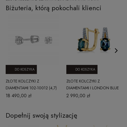
Biżuteria, którą pokochali klienci
DO KOSZYKA
DO KOSZYKA
ZŁOTE KOLCZYKI Z
ZŁOTE KOLCZYKI Z
DIAMENTAMI 102-10012 (4,7)
DIAMENTAMI I LONDON BLUE
0,87 CT
TOPAZ JE5018LBTY 0,1 CT
18 490,00 zł
2 990,00 zł
Dopełnij swoją stylizację