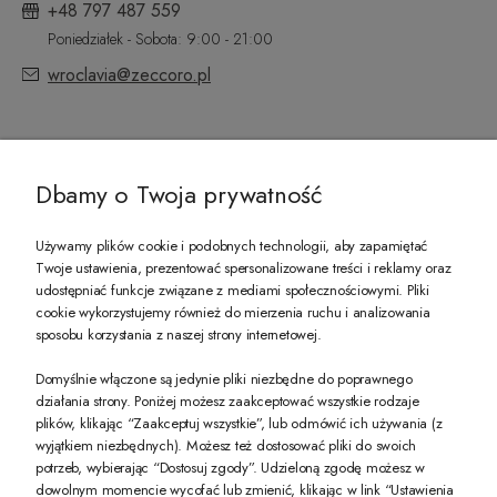
+48 797 487 559
Poniedziałek - Sobota: 9:00 - 21:00
wroclavia@zeccoro.pl
@ZECCORO SOCIAL MEDIA
Dbamy o Twoja prywatność
Używamy plików cookie i podobnych technologii, aby zapamiętać
Twoje ustawienia, prezentować spersonalizowane treści i reklamy oraz
udostępniać funkcje związane z mediami społecznościowymi. Pliki
PREZENT DLA CIEBIE!
cookie wykorzystujemy również do mierzenia ruchu i analizowania
sposobu korzystania z naszej strony internetowej.
-10% na pierwsze zakupy na zeccoro.pl Gdy zapiszesz się do naszego newslet
Domyślnie włączone są jedynie pliki niezbędne do poprawnego
działania strony. Poniżej możesz zaakceptować wszystkie rodzaje
plików, klikając “Zaakceptuj wszystkie”, lub odmówić ich używania (z
Twoje dane będą przetwarzane zgodnie z naszą
polityką prywatności
wyjątkiem niezbędnych). Możesz też dostosować pliki do swoich
potrzeb, wybierając “Dostosuj zgody”. Udzieloną zgodę możesz w
dowolnym momencie wycofać lub zmienić, klikając w link “Ustawienia