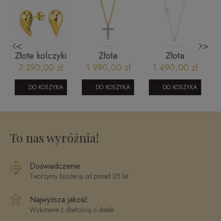
<
>
i
Złota
Złota
Złote kolczyki
u
celebrytka
celebrytka z
sztyfty -
1 990,00 zł
1 490,00 zł
599,00 zł
krzyżyk z
diamentem
plastry miodu
brylantami
literka N 5-
DO KOSZYKA
DO KOSZYKA
DO KOSZYKA
104-10020
N/06
To nas wyróżnia!
Doświadczenie
Tworzymy biżuterię od ponad 25 lat
Najwyższa jakość
Wykonane z dbałością o detale