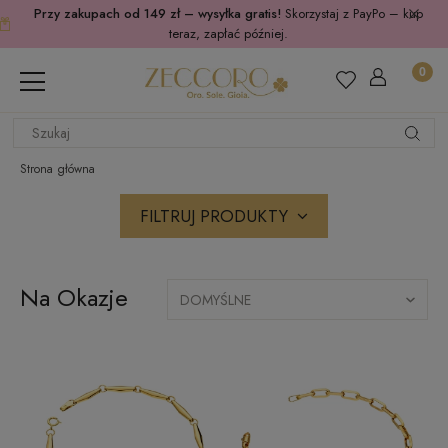
Przy zakupach od 149 zł – wysyłka gratis!
Skorzystaj z PayPo – kup
teraz, zapłać później.
Strona główna
FILTRUJ PRODUKTY
Na Okazje