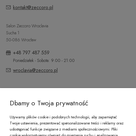
kontakt@zeccoro.pl
Salon Zeccoro Wroclavia
Sucha 1
50-086 Wrocław
+48 797 487 559
Poniedziałek - Sobota: 9:00 - 21:00
wroclavia@zeccoro.pl
@ZECCORO SOCIAL MEDIA
Dbamy o Twoja prywatność
Używamy plików cookie i podobnych technologii, aby zapamiętać
Twoje ustawienia, prezentować spersonalizowane treści i reklamy oraz
udostępniać funkcje związane z mediami społecznościowymi. Pliki
PREZENT DLA CIEBIE!
cookie wykorzystujemy również do mierzenia ruchu i analizowania