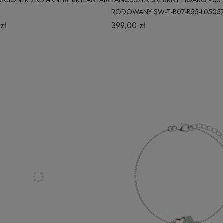
RŚCIONEK Z CZARNYMI BRYLANTAMI
ŁAŃCUSZEK SREBRNY FIGARO - 55
RODOWANY SW-T-B07-B55-L0505
zł
399,00 zł