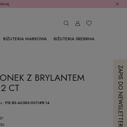
óźniej.
BIŻUTERIA MARKOWA
BIŻUTERIA SREBRNA
ZAPIS DO NEWSLETTERA
IONEK Z BRYLANTEM
2 CT
u:
PIE-BS-AU585-0011#R:14
NY
IN