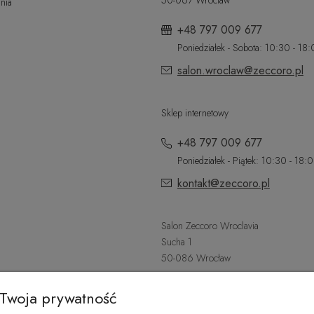
nia
+48 797 009 677
Poniedziałek - Sobota: 10:30 - 18
salon.wroclaw@zeccoro.pl
Sklep internetowy
+48 797 009 677
Poniedziałek - Piątek: 10:30 - 18:
kontakt@zeccoro.pl
Salon Zeccoro Wroclavia
Sucha 1
50-086 Wrocław
+48 797 487 559
Twoja prywatność
Poniedziałek - Sobota: 9:00 - 21: