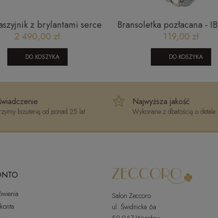
aszyjnik z brylantami serce
Bransoletka pozłacana - 
32K W Classic diamonds
2 490,00 zł
119,00 zł
DO KOSZYKA
DO KOSZYKA
wiadczenie
Najwyższa jakość
zymy biżuterię od ponad 25 lat
Wykonane z dbałością o detale
ONTO
ówienia
Salon Zeccoro
 konta
ul. Świdnicka 6a
50-067 Wrocław