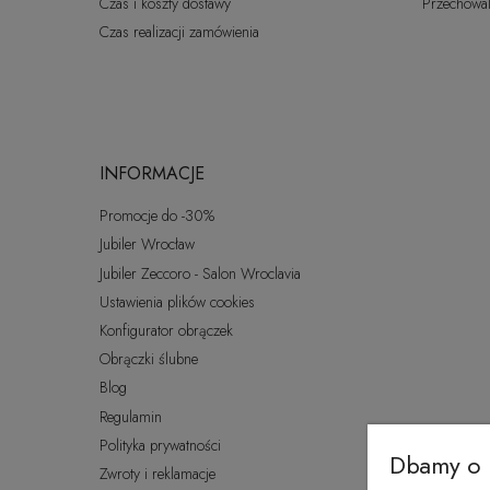
Czas i koszty dostawy
Przechowal
Czas realizacji zamówienia
INFORMACJE
Promocje do -30%
Jubiler Wrocław
Jubiler Zeccoro - Salon Wroclavia
Ustawienia plików cookies
Konfigurator obrączek
Obrączki ślubne
Blog
Regulamin
Polityka prywatności
Dbamy o 
Zwroty i reklamacje