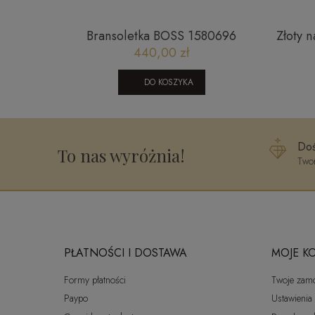
onek
Bransoletka BOSS 1580696
Złoty n
JN01
440,00 zł
DO KOSZYKA
Doś
To nas wyróżnia!
Twor
PŁATNOŚCI I DOSTAWA
MOJE K
Formy płatności
Twoje zam
Paypo
Ustawienia