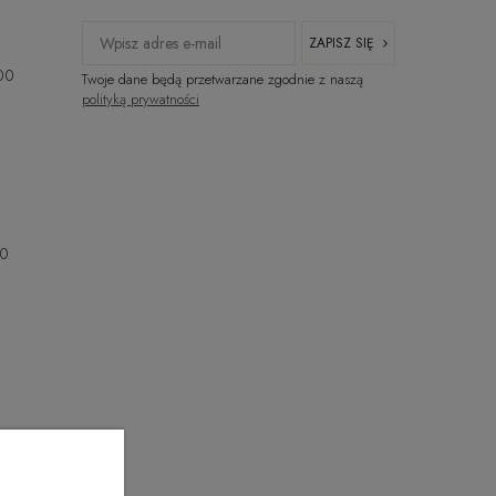
ZAPISZ SIĘ
:00
Twoje dane będą przetwarzane zgodnie z naszą
polityką prywatności
00
00