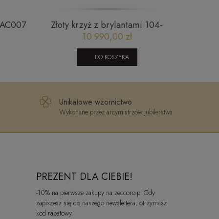
IBAC007
Złoty krzyż z brylantami 104-
Mod
10039
10 990,00 zł
DO KOSZYKA
Unikatowe wzornictwo
Wykonane przez arcymistrzów jubilerstwa
PREZENT DLA CIEBIE!
-10% na pierwsze zakupy na zeccoro.pl Gdy
zapiszesz się do naszego newslettera, otrzymasz
kod rabatowy.