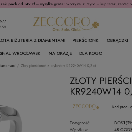
 zakupach od 149 zł – wysyłka gratis!
Skorzystaj z PayPo – kup teraz, zapłać p
677
559
ŁOTA BIŻUTERIA Z DIAMENTAMI
PIERŚCIONKI
OBRĄCZKI
SNAL WROCŁAWSKI
NA OKAZJE
DLA KOGO
 diamentami
Złoty pierścionek z brylantem KR9240W14 0,2 ct
ZŁOTY PIERŚC
KR9240W14 0,
Kod produkt
Dostępność:
DOSTĘP
Wysyłka w:
48 GODZ