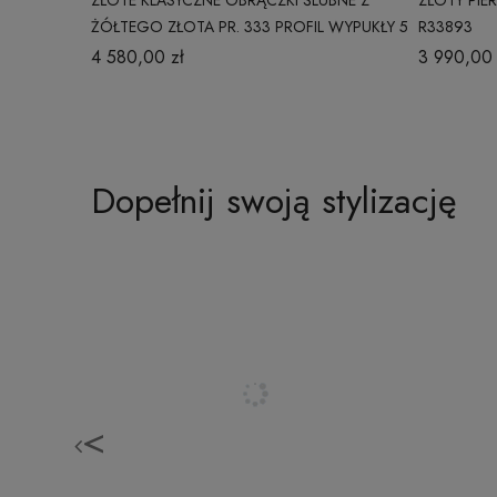
ZŁOTE KLASYCZNE OBRĄCZKI ŚLUBNE Z
ZŁOTY PIE
ŻÓŁTEGO ZŁOTA PR. 333 PROFIL WYPUKŁY 5
R33893
MM
4 580,00 zł
3 990,00 
Dopełnij swoją stylizację
<