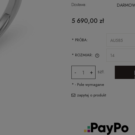
Dostawa:
DARMO
CENA NIE ZAWIERA EWENTUALNYCH
5 690,00 zł
KOSZTÓW PŁATNOŚCI
*
PRÓBA:
*
ROZMIAR:
SPRAWDŹ JAK ZMIERZYĆ ROZMIAR
szt.
-
+
PIERŚCIONKA
*
- Pole wymagane
zapytaj o produkt